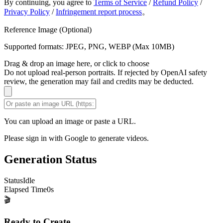
By continuing, you agree to
Terms of Service
/
Refund Policy
/
Privacy Policy
/
Infringement report process
。
Reference Image (Optional)
Supported formats: JPEG, PNG, WEBP (Max 10MB)
Drag & drop an image here, or click to choose
Do not upload real-person portraits. If rejected by OpenAI safety
review, the generation may fail and credits may be deducted.
You can upload an image or paste a URL.
Please sign in with Google to generate videos.
Generation Status
Status
Idle
Elapsed Time
0
s
🎬
Ready to Create