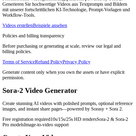
Generieren Sie hochwertige Videos aus Textprompts und Bildern
mit unserer fortschrittlichen KI-Technologie, Prompt-Vorlagen und
Workflow-Tools.
Videos erstellen
Beispiele ansehen
Policies and billing transparency
Before purchasing or generating at scale, review our legal and
billing policies.
Terms of Service
Refund Policy
Privacy Policy
Generate content only when you own the assets or have explicit
permission.
Sora-2 Video Generator
Create stunning AI videos with polished prompts, optional reference
images, and instant share pages—powered by Sorasy + Sora 2.
Free registration required
10s/15s/25s HD renders
Sora-2 & Sora-2
Pro models
Image-to-video support