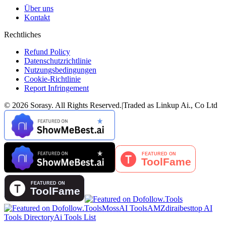
Über uns
Kontakt
Rechtliches
Refund Policy
Datenschutzrichtlinie
Nutzungsbedingungen
Cookie-Richtlinie
Report Infringement
©
2026
Sorasy
. All Rights Reserved.
|
Traded as Linkup Ai., Co Ltd
MossAI Tools
AMZdir
aibesttop AI
Tools Directory
Ai Tools List